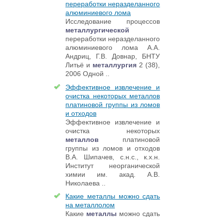
переработки неразделанного
алюминиевого лома
Исследование процессов
металлургической
переработки неразделанного
алюминиевого лома А.А.
Андриц, Г.В. Довнар, БНТУ
Литьё и
металлургия
2 (38),
2006 Одной ..
Эффективное извлечение и
очистка некоторых металлов
платиновой группы из ломов
и отходов
Эффективное извлечение и
очистка некоторых
металлов
платиновой
группы из ломов и отходов
В.А. Шипачев, с.н.с., к.х.н.
Институт неорганической
химии им. акад. А.В.
Николаева ..
Какие металлы можно сдать
на металлолом
Какие
металлы
можно сдать