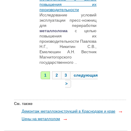
повышения их
производительности
Исследование условий
эксплуатации пресс-ножниц
для переработки
металлолома
с целью
повышения их
производительности Павлова
Н.Г., Никитин С.В.,
Емелюшин А.Н. Вестник
Магнитогорского
государственного ..
1
2
3
следующая
>
См. также
→
Демонтаж металлоконструкций в Краснодаре и крае
→
Цены на металлолом