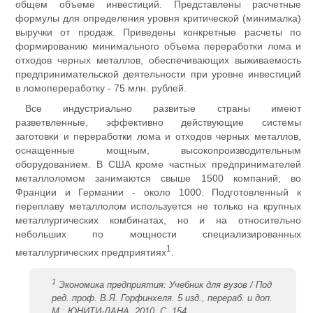
общем объеме инвестиций. Представлены расчетные
формулы для определения уровня критической (минималка)
выручки от продаж. Приведены конкретные расчеты по
формированию минимального объема переработки лома и
отходов черных металлов, обеспечивающих выживаемость
предпринимательской деятельности при уровне инвестиций
в ломопереработку - 75 млн. рублей.
Все индустриально развитые страны имеют
разветвленные, эффективно действующие системы
заготовки и переработки лома и отходов черных металлов,
оснащенные мощным, высокопроизводительным
оборудованием. В США кроме частных предпринимателей
металлоломом занимаются свыше 1500 компаний; во
Франции и Германии - около 1000. Подготовленный к
переплаву металлолом используется не только на крупных
металлургических комбинатах, но и на относительно
небольших по мощности специализированных
1
металлургических предприятиях
.
1
Экономика предприятия: Учебник для вузов / Под
ред. проф. В.Я. Горфинхеля. 5 изд., перераб. и доп.
М.: ЮНИТИ-ДАНА, 2010. С. 154.