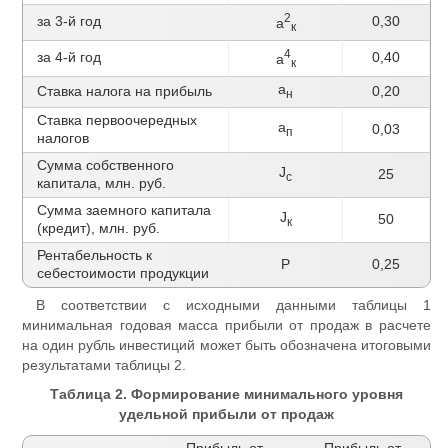
2
за 3-й год
0,30
а
к
4
за 4-й год
0,40
а
к
а
Ставка налога на прибыль
0,20
н
Ставка первоочередных
а
0,03
п
налогов
Сумма собственного
J
25
с
капитала, млн. руб.
Сумма заемного капитала
J
50
к
(кредит), млн. руб.
Рентабельность к
Р
0,25
себестоимости продукции
В соответствии с исходными данными таблицы 1
минимальная годовая масса прибыли от продаж в расчете
на один рубль инвестиций может быть обозначена итоговыми
результатами таблицы 2.
Таблица 2. Формирование минимального уровня
удельной прибыли от продаж