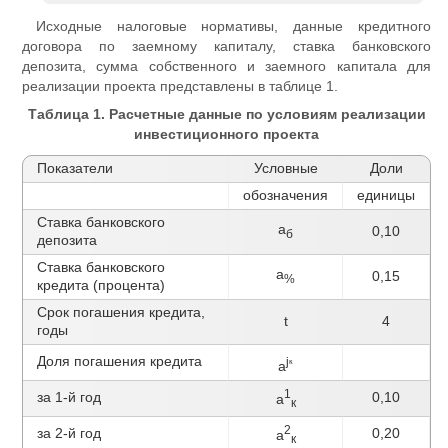
Исходные налоговые нормативы, данные кредитного
договора по заемному капиталу, ставка банковского
депозита, сумма собственного и заемного капитала для
реализации проекта представлены в таблице 1.
Таблица 1. Расчетные данные по условиям реализации
инвестиционного проекта
Показатели
Условные
Доли
обозначения
единицы
Ставка банковского
а
0,10
б
депозита
Ставка банковского
а
0,15
%
кредита (процента)
Срок погашения кредита,
t
4
годы
Доля погашения кредита
j
к
а
1
за 1-й год
0,10
а
к
2
за 2-й год
0,20
а
к