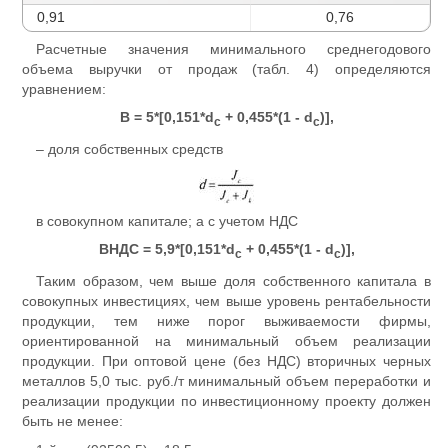
0,91
0,76
Расчетные значения минимального среднегодового
объема выручки от про­даж (табл. 4) определяются
уравнением:
В = 5*[0,151*d
+ 0,455*(1 - d
)],
c
c
– доля собственных средств
в совокупном капитале; а с учетом НДС
ВНДС = 5,9*[0,151*d
+ 0,455*(1 - d
)],
c
c
Таким образом, чем выше доля собственного капитала в
совокупных инвестициях, чем выше уровень рентабельности
продукции, тем ниже порог выживаемости фирмы,
ориентированной на минимальный объем реализации
продукции. При оптовой цене (без НДС) вторичных черных
металлов 5,0 тыс. руб./т минимальный объем переработки и
реализации продукции по инвестиционному проекту должен
быть не менее: