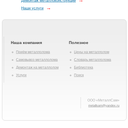
→
Демонтаж металлоконструкций
→
Наши услуги
Наша компания
Полезное
Приём металлолома
Цены на металлолом
Самовывоз металлолома
Словарь металлолома
Демонтаж на металлолом
Библиотека
Услуги
Поиск
ООО «МеталлСам»
metallsam@yandex.ru