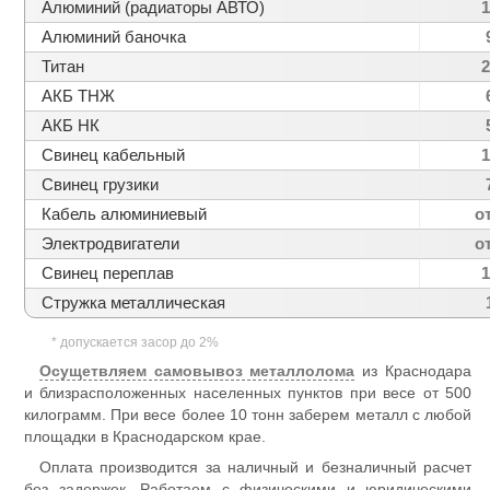
Алюминий (радиаторы АВТО)
1
Алюминий баночка
Титан
2
АКБ ТНЖ
АКБ НК
Свинец кабельный
1
Свинец грузики
Кабель алюминиевый
о
Электродвигатели
о
Свинец переплав
1
Стружка металлическая
*
допускается засор до 2%
Осущетвляем самовывоз металлолома
из Краснодара
и близрасположенных населенных пунктов при весе от 500
килограмм. При весе более 10 тонн заберем металл с любой
площадки в Краснодарском крае.
Оплата производится за наличный и безналичный расчет
без задержек. Работаем с физическими и юридическими