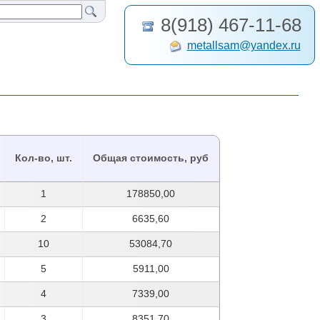
8(918) 467-11-68
metallsam@yandex.ru
Кол-во, шт.
Общая стоимость, руб
1
178850,00
2
6635,60
10
53084,70
5
5911,00
4
7339,00
3
8351,70