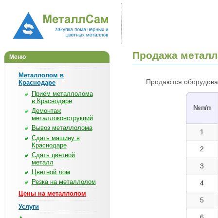
Продажа металл
Меню
Металлолом в
Продаются оборудован
Краснодаре
Приём металлолома
в Краснодаре
№п/п
Демонтаж
металлоконструкций
Вывоз металлолома
1
Сдать машину в
Краснодаре
2
Сдать цветной
металл
3
Цветной лом
Резка на металлолом
4
Цены на металлолом
5
Услуги
6