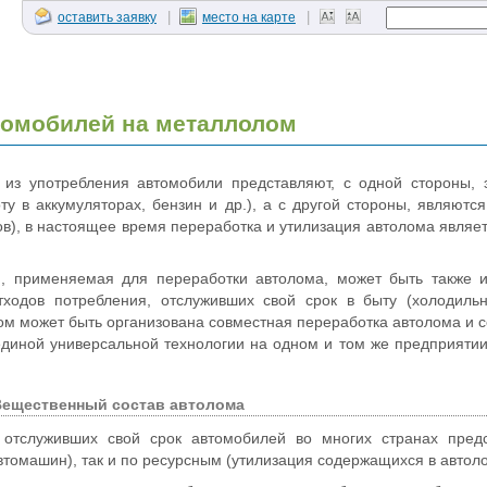
|
|
оставить заявку
место на карте
томобилей на металлолом
из употребления автомобили представляют, с одной стороны, э
ту в аккумуляторах, бензин и др.), а с другой стороны, являют
в), в настоящее время переработка и утилизация автолома являет
я, применяемая для переработки автолома, может быть также и
ходов потребления, отслуживших свой срок в быту (холодильн
этом может быть организована совместная переработка автолома и
единой универсальной технологии на одном и том же предприятии.
Вещественный состав автолома
отслуживших свой срок автомобилей во многих странах предс
втомашин), так и по ресурсным (утилизация содержащихся в авто