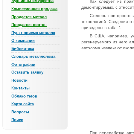
Аукционы имущества
Как следует из прак
демонтируемых, с относи
Комиссионная продажа
Степень повторного 
Продается металл
технологией. Сведения о 
Продается понтон
приведены в табл. 1.
Пункт приема металла
В США, например, уж
О компании
регенеруемого из него а
автолома извлекают окол
Библиотека
Словарь металлолома
Фотографии
Оставить заявку
Новости
Контакты
Облако тегов
Карта сайта
Вопросы
Поиск
При переработке авт