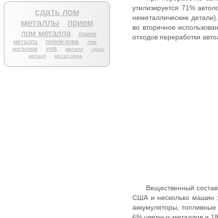
утилизируется 71% автол
сдать лом
неметаллические детали).
металлы
прием
во вторичное использова
лом металла
прием
отходов переработки авто
металла
прием лома
лом
металлом
vtnfk
металл
сдать
металл
метал цена
Вещественный состав
США и несколько машин Я
аккумуляторы, топливные
6% цветных металлов и 1