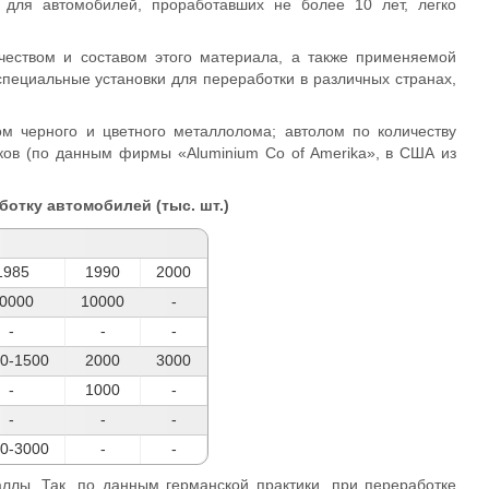
 для автомобилей, проработавших не более 10 лет, легко
чеством и составом этого материала, а также применяемой
специальные установки для переработки в различных странах,
м черного и цветного металлолома; автолом по количеству
ков (по данным фирмы «Aluminium Со of Amerika», в США из
ботку автомобилей (тыс. шт.)
1985
1990
2000
0000
10000
-
-
-
-
0-1500
2000
3000
-
1000
-
-
-
-
0-3000
-
-
лы. Так, по данным германской практики, при переработке