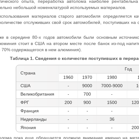
тического опыта, переработка автолома наиболее рентабельна
тельно небольшой номенклатурой используемых материалов.
использования материалов старого автомобиля определяется ка
количестве отслуживших свой срок автомобилей, поступивших на 
е в середине 80-х годов автомобили были основным источнико
люминия стоит в США на втором месте после банок из-под напит
о 70% содержащегося в нем алюминия).
Таблица 1. Сведения о количестве поступивших в перера
Год
Страна
1960
1970
1980
США
-
9000
7000-9000
1
Великобритания
-
700
-
ФРГ
200
900
1500
120
Франция
-
-
-
Нидерланды
-
-
36
Япония
-
-
-
200
олома пока еще обращается должное внимание именно на метал