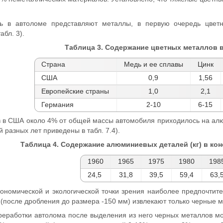
ь в автоломе представляют металлы, в первую очередь цвет
бл. 3).
Таблица 3. Содержание цветных металлов 
Страна
Медь и ее сплавы
Цинк
США
0,9
1,56
Европейские страны
1,0
2,1
Германия
2-10
6-15
ов в США около 4% от общей массы автомобиля приходилось на а
 разных лет приведены в табл. 7.4).
Таблица 4. Содержание алюминиевых деталей (кг) в к
1960
1965
1975
1980
198
24,5
31,8
39,5
59,4
63,
кономической и экологической точки зрения наиболее предпочти
 (после дробления до размера -150 мм) извлекают только черные м
реработки автолома после выделения из него черных металлов мо