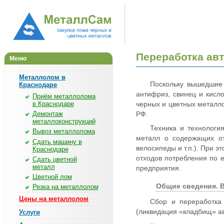
Переработка ав
Меню
Металлолом в
Поскольку вышедшие 
Краснодаре
антифриз, свинец и кисло
Приём металлолома
в Краснодаре
черных и цветных металло
Демонтаж
РФ.
металлоконструкций
Техника и технологи
Вывоз металлолома
металл о содержащих от
Сдать машину в
велосипеды и т.п.). При 
Краснодаре
отходов потребления по 
Сдать цветной
металл
предприятия.
Цветной лом
Общие сведения. 
Резка на металлолом
Цены на металлолом
Сбор и переработка 
(ликвидация «кладбищ» а
Услуги