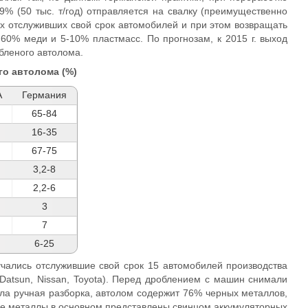
% (50 тыс. т/год) отправляется на свалку (преимущественно
ех отслуживших свой срок автомобилей и при этом возвращать
60% меди и 5-10% пластмасс. По прогнозам, к 2015 г. выход
бленого автолома.
го автолома (%)
А
Германия
65-84
16-35
67-75
3,2-8
2,2-6
3
7
6-25
чались отслужившие свой срок 15 автомобилей производства
atsun, Nissan, Toyota). Перед дроблением с машин снимали
ла ручная разборка, автолом содержит 76% черных металлов,
ые металлы в основном представлены свинцом аккумуляторных