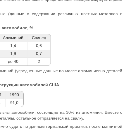
ные (данные о содержании различных цветных металлов в
в автомобиле, %
Алюминий
Свинец
1,4
0,6
1,9
0,7
до 40
2
люминий (усредненные данные по массе алюминиевых деталей
онструкции автомобилей США
5
1990
5
91,0
тельны автомобили, состоящие на 30% из алюминия. Вместе с
еталлы, остальное отправляется на свалку.
жно судить по данным германской практики: после магнитной