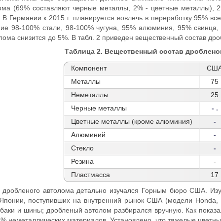
ома (69% составляют черные металлы, 2% - цветные металлы), 29
 В Германии к 2015 г. планируется вовлечь в переработку 95% вс
ние 98-100% стали, 98-100% чугуна, 95% алюминия, 95% свинца, 
лома снизится до 5%. В табл. 2 приведен вещественный состав дро
Таблица 2. Вещественный состав дроблено
Компонент
СШ
Металлы
75
Неметаллы
25
Черные металлы
- .
Цветные металлы (кроме алюминия)
-
Алюминий
-
Стекло
-
Резина
-
Пластмасса
17
 дробленого автолома детально изучался Горным бюро США. Изу
понии, поступивших на внутренний рынок США (модели Honda, D
 баки и шины; дробленый автолом разбирался вручную. Как показа
8% неметаллических материалов. Установлено, что тяжелые цветн