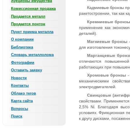
Аукционы имущества
Кадмиевые бронзы при
Комиссионная продажа
ракетостроении, так как 
Продается металл
Кремниевые бронз
Продается понтон
применение как экономич
Пункт приема металла
деталей).
О компании
Магниевые бронзы
-
Библиотека
для изготовления токонес
Словарь металлолома
Марганцевые брон
отличаются повышенной
Фотографии
работающих при повышен
Оставить заявку
Хромовые бронзы
-
Новости
механическими свойств
Контакты
электродвигателей.
Облако тегов
Свинцовые (антифр
Карта сайта
свойствами. Применяется
2,5% Ni. Благодаря выс
Вопросы
условиях. Фрикционная п
Поиск
к другу дисками, посажен