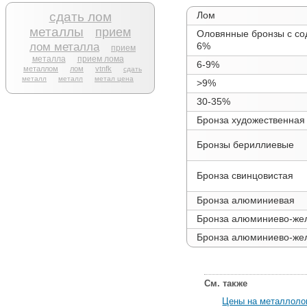
сдать лом
Лом
металлы
прием
Оловянные бронзы с со
лом металла
6%
прием
металла
прием лома
6-9%
металлом
лом
vtnfk
сдать
металл
металл
метал цена
>9%
30-35%
Бронза художественная
Бронзы бериллиевые
Бронза свинцовистая
Бронза алюминиевая
Бронза алюминиево-же
Бронза алюминиево-же
См. также
Цены на металлол