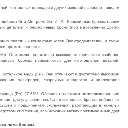
й, контактных проводов и других изделий в электро-, авиа- и
добавки Ni и Мп, реже Sn, Zr, Al. Кремнистые бронзы нашли
х деталей) и бериллиевых бронз (при изготовлении других
ных пластин и контактных колец Электродвигателей, а также
асли промышленности.
Мn. Они имеют достаточно высокие механические свойства,
нцевые бронзы применяются для изготовления деталей,
, остальное медь (Си). Они отличаются достаточно высокими
овления электродов, сварочных аппаратов и коллекторов
 свинца (РЬ) 27-63%. Обладают высокими антифрикционными
жения. Для улучшения свойств в свинцовые бронзы добавляют
ладышей к подшипникам скольжения, работающим в тяжелых
средством сил трения, возникающих между прижимаемыми друг
аки лома бронзы