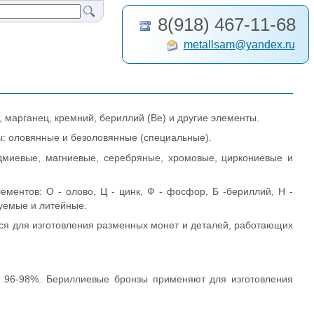
8(918) 467-11-68
metallsam@yandex.ru
 марганец, кремний, бериллий (Be) и другие элементы.
ы: оловянные и безоловянные (специальные).
дмиевые, магниевые, серебряные, хромовые, циркониевые и
ментов: О - олово, Ц - цинк, Ф - фосфор, Б -бериллий, Н -
уемые и литейные.
я для изготовления разменных монет и деталей, работающих
о 96-98%. Бериллиевые бронзы применяют для изготовления