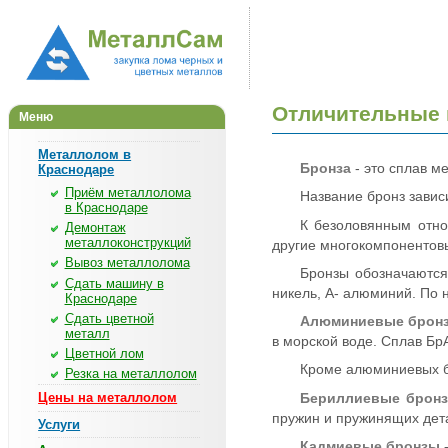
Отличительные 
Меню
Металлолом в
Бронза
- это сплав м
Краснодаре
Приём металлолома
Название бронз завис
в Краснодаре
К безоловянным отно
Демонтаж
металлоконструкций
другие многокомпонентов
Вывоз металлолома
Бронзы обозначаются 
Сдать машину в
никель, А- алюминий. По
Краснодаре
Сдать цветной
Алюминиевые брон
металл
в морской воде. Сплав Бр
Цветной лом
Кроме алюминиевых б
Резка на металлолом
Цены на металлолом
Бериллиевые брон
пружин и пружинящих дета
Услуги
Кадмиевые бронзы
-