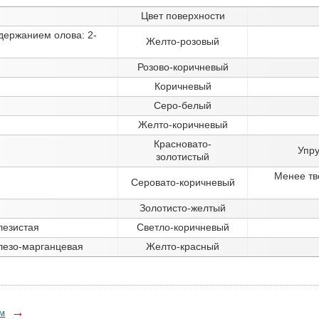
Цвет поверхности
держанием олова: 2-
Желто-розовый
Розово-коричневый
Коричневый
Серо-белый
Желто-коричневый
Красновато-
Упру
золотистый
Менее тв
Серовато-коричневый
Золотисто-желтый
лезистая
Светло-коричневый
лезо-марганцевая
Желто-красный
→
ом