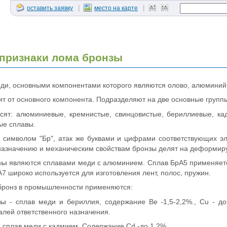
|
|
оставить заявку
место на карте
признаки лома бронзы
еди, основными компонентами которого являются олово, алюминий,
ит от основного компонента. Подразделяют на две основные групп
сят: алюминиевые, кремнистые, свинцовистые, бериллиевые, ка
ые сплавы.
символом "Бр", атак же буквами и цифрами соответствующих эле
 назначению и механическим свойствам бронзы делят на деформир
зы
являются сплавами меди с алюминием. Сплав БрА5 применяетс
А7 широко используется для изготовления лент, полос, пружин.
ронз в промышленности применяются:
зы
- сплав меди и бериллия, содержание Be -1,5-2,2%., Сu - д
лей ответственного назначения.
 сплав меди с кадмием. Содержание Cd -до 1,2%.