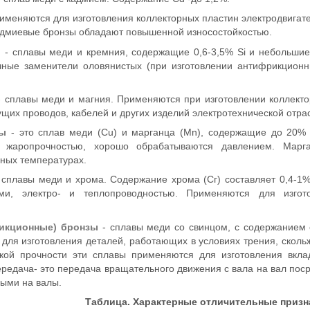
меняются для изготовления коллекторных пластин электродвигателе
кадмиевые бронзы обладают повышенной износостойкостью.
ы
- сплавы меди и кремния, содержащие 0,6-3,5% Si и небольшие 
ные заменители оловянистых (при изготовлении антифрикционны
 сплавы меди и магния. Применяются при изготовлении коллектор
ущих проводов, кабелей и других изделий электротехнической отр
зы
- это сплав меди (Сu) и марганца (Мn), содержащие до 20% 
 жаропрочностью, хорошо обрабатываются давлением. Марга
ных температурах.
 сплавы меди и хрома. Содержание хрома (Сг) составляет 0,4-1%
ами, электро- и теплопроводностью. Применяются для изгот
икционные) бронзы
- сплавы меди со свинцом, с содержанием
 для изготовления деталей, работающих в условиях трения, сколь
окой прочности эти сплавы применяются для изготовления вк
ередача- это передача вращательного движения с вала на вал по
ными на валы.
Таблица. Характерные отличительные призн