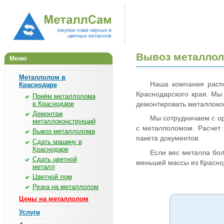
Вывоз металлол
Меню
Металлолом в
Наша компания расп
Краснодаре
Краснодарского края. Мы
Приём металлолома
в Краснодаре
демонтировать металлоко
Демонтаж
Мы сотрудничаем с о
металлоконструкций
с металлоломом. Расчет 
Вывоз металлолома
пакета документов.
Сдать машину в
Краснодаре
Если вес металла бол
Сдать цветной
меньшей массы из Красно
металл
Цветной лом
Резка на металлолом
Цены на металлолом
Услуги