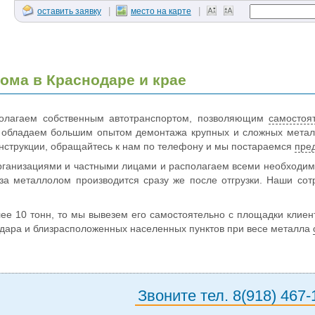
|
|
оставить заявку
место на карте
ома в Краснодаре и крае
олагаем собственным автотранспортом, позволяющим
самостоя
 обладаем большим опытом демонтажа крупных и сложных металл
нструкции, обращайтесь к нам по телефону и мы постараемся
пре
рганизациями и частными лицами и располагаем всеми необходи
за металлолом производится сразу же после отгрузки. Наши сот
ее 10 тонн, то мы вывезем его самостоятельно с площадки клие
дара и близрасположенных населенных пунктов при весе металла
Звоните тел. 8(918) 467-