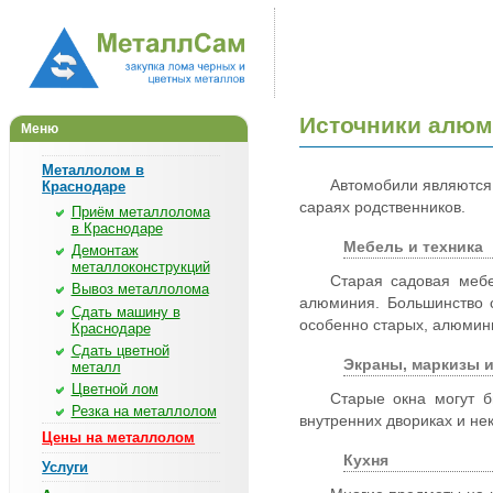
Источники алюм
Меню
Металлолом в
Автомобили являются 
Краснодаре
сараях родственников.
Приём металлолома
в Краснодаре
Мебель и техника
Демонтаж
металлоконструкций
Старая садовая мебе
Вывоз металлолома
алюминия. Большинство с
Сдать машину в
особенно старых, алюмини
Краснодаре
Сдать цветной
Экраны, маркизы и
металл
Цветной лом
Старые окна могут б
Резка на металлолом
внутренних двориках и не
Цены на металлолом
Кухня
Услуги