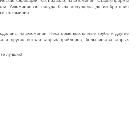
ические кофеварки, как правило, из алюминия. Старые формы
али. Алюминиевая посуда была популярна до изобретения
ы из алюминия.
 сделаны из алюминия. Некоторые выхлопные трубы и другие
ки и другие детали старых трейлеров, большинство старых
те лучших!