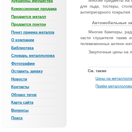
Многие предметы на к
Аукционы имущества
для льда, тостеры, сто
Комиссионная продажа
антипригарного покрытия.
Продается металл
Автомобильные за
Продается понтон
Многие бамперы, рад
Пункт приема металла
части глушителя также 
О компании
телевизионных антенн из
Библиотека
Закупочные цены на 
Словарь металлолома
Фотографии
См. также
Оставить заявку
Цены на металлол
Новости
Приём металлолома
Контакты
Облако тегов
Карта сайта
Вопросы
Поиск