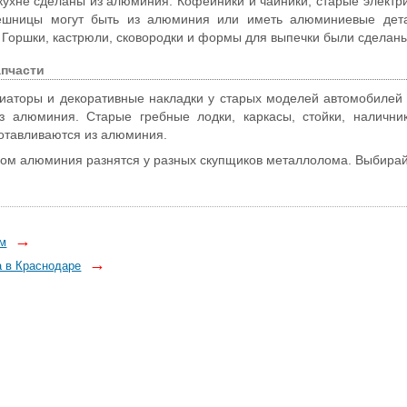
ухне сделаны из алюминия. Кофейники и чайники, старые электр
лешницы могут быть из алюминия или иметь алюминиевые дет
 Горшки, кастрюли, сковородки и формы для выпечки были сделан
пчасти
иаторы и декоративные накладки у старых моделей автомобилей
из алюминия. Старые гребные лодки, каркасы, стойки, налични
готавливаются из алюминия.
лом алюминия разнятся у разных скупщиков металлолома. Выбирай
→
ом
→
 в Краснодаре