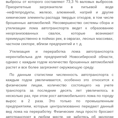
выбросы от которого составляют 73,3 % валовых выбросов.
Приоритетные загрязнители в питьевой воде
-нефтепродукты, железо, алюминий, натрий и другие
химические элементы распада твердых отходов, в том числе
брошенных автомобилей. Несовершенство системы сбора и
утилизации лома автотранспорта ведет к образованию
неорганизованных свалок, которые возникают
преимущественно в поймах рек, в оврагах, лесных массивах,
частном секторе, вблизи предприятий и т. д.
Утилизация и переработка лома автотранспорта
нерентабельна для предприятий Новосибирской области,
однако с каждым годом количество брошенных автомобилей
растет и все более загрязняет окружающую среду.
По данным статистики численность автотранспорта с
каждым годом увеличивается, особенно это относится к
физическим лицам, количество состоящего на учете
транспорта за последние десять лет увеличилось в
несколько раз, при этом рост автомобильного лома по городу
вырос в 2 раза. Это только по промышленным
предприятиям, которые централизованно передают данный
вид лома на переработку. Физические лица просто бросают
автотранспорт в любом месте, не заботясь об экологии