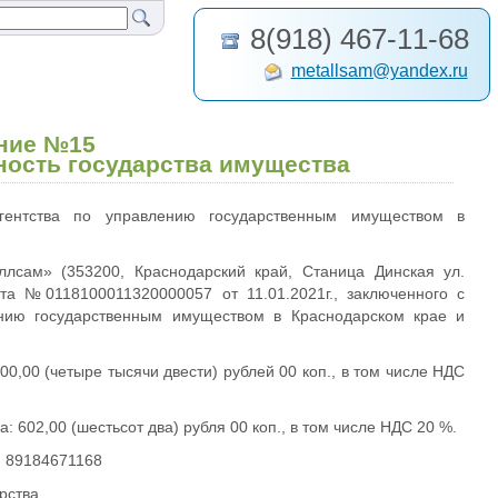
8(918) 467-11-68
metallsam@yandex.ru
ние №15
ность государства имущества
гентства по управлению государственным имуществом в
лсам» (353200, Краснодарский край, Станица Динская ул.
та №0118100011320000057 от 11.01.2021г., заключенного с
нию государственным имуществом в Краснодарском крае и
0,00 (четыре тысячи двести) рублей 00 коп., в том числе НДС
 602,00 (шестьсот два) рубля 00 коп., в том числе НДС 20 %.
л. 89184671168
рства.