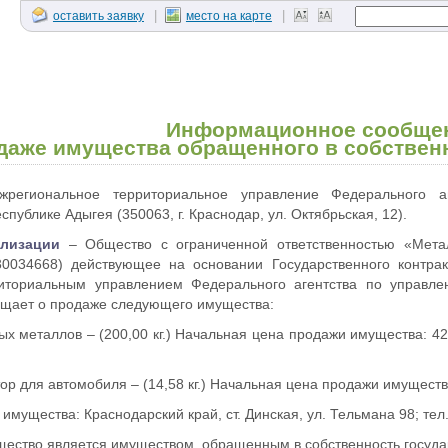
|
|
оставить заявку
место на карте
Информационное сообще
даже имущества обращенного в собствен
егиональное территориальное управление Федерального а
публике Адыгея (350063, г. Краснодар, ул. Октябрьская, 12).
ализации
– Общество с ограниченной ответственностью «Метал
0034668) действующее на основании Государственного контрак
иториальным управлением Федерального агентства по управле
бщает о продаже следующего имущества:
х металлов – (200,00 кг.) Начальная цена продажи имущества: 420
р для автомобиля – (14,58 кг.) Начальная цена продажи имущества:
имущества: Краснодарский край, ст. Динская, ул. Тельмана 98; те
ество является имуществом, обращенным в собственность госуда