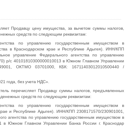
ляет Продавцу цену имущества, за вычетом суммы налогов,
нежных средств по следующим реквизитам:
гентства по управлению государственным имуществом в
тва в Краснодарском крае и Республике Адыгея). ИНН/КПП
льное управление Федерального агентства по управлению
970) р/с 40101810300000010013 в Южном Главном Управлении
49001, ОКТМО 03701000, КБК: 16711403012010500440 /
1 года, без учета НДС».
атель перечисляет Продавцу суммы налогов, предъявленных
 денежных средств по следующим реквизитам:
гентства по управлению государственным имуществом в
рае и Республике Адыгея). ИНН/КПП 2308171570/230901001,
ого агентства по управлению государственным имуществом в
01 в Южном Главном Управлении Банка России г. Краснодар