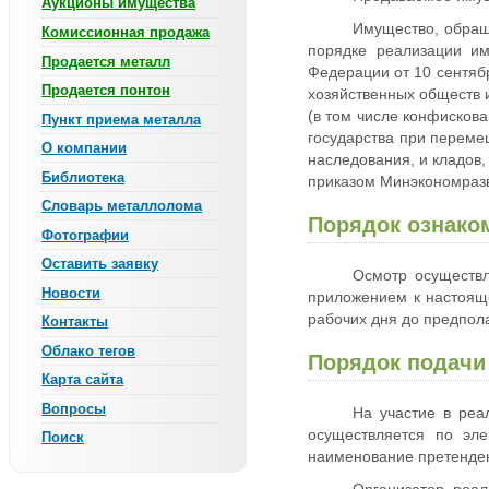
Аукционы имущества
Имущество, обращ
Комиссионная продажа
порядке реализации им
Продается металл
Федерации от 10 сентябр
Продается понтон
хозяйственных обществ 
(в том числе конфисков
Пункт приема металла
государства при переме
О компании
наследования, и кладов,
Библиотека
приказом Минэкономразв
Словарь металлолома
Порядок ознако
Фотографии
Оставить заявку
Осмотр осуществл
Новости
приложением к настояще
рабочих дня до предпол
Контакты
Облако тегов
Порядок подачи 
Карта сайта
Вопросы
На участие в ре
осуществляется по эле
Поиск
наименование претенде