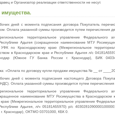
авец и Организатор реализации ответственности не несут.
 имущества.
бочих дней с момента подписания договора Покупатель перечис
м. Оплата указанной суммы производится путем перечисления де
региональное территориальное управление Федерального а
Республике Адыгея (сокращенное наименование МТУ Росимущес
, УФК по Краснодарскому краю (Межрегиональное территориа
ством в Краснодарском крае и Республике Адыгея л/с 04181А55
снодар (Южное ГУ Банка России г. Краснодар), БИК 0403
а: «Оплата по договору купли-продажи имущества № __ от ____202
бочих дней с момента подписания настоящего Договора Покуп
НДС). Оплата указанной суммы производится путем перечисления
региональное территориальное управление Федерального а
окращенное наименование МТУ Росимущества в Краснодарском к
 краю (Межрегиональное территориальное управление Федеральн
Республике Адыгея, л/ч 05181А55970) р/с 403028109000010000
г. Краснодар), ОКТМО 03701000, КБК 0.