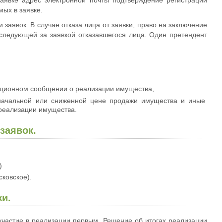
заявке адрес электронной почты подтверждение регистрации
мых в заявке.
заявок. В случае отказа лица от заявки, право на заключение
 следующей за заявкой отказавшегося лица. Один претендент
мационном сообщении о реализации имущества,
 начальной или сниженной цене продажи имущества и иные
реализации имущества.
заявок.
)
сковское).
и.
участие в реализации первым. Решение об итогах реализации