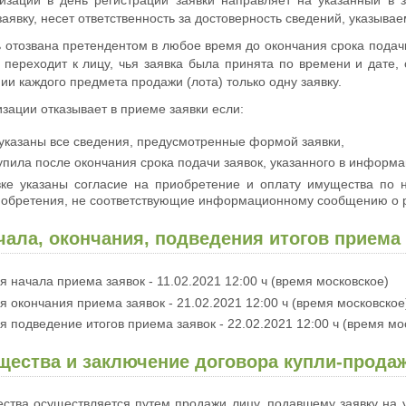
изации в день регистрации заявки направляет на указанный в 
заявку, несет ответственность за достоверность сведений, указывае
 отозвана претендентом в любое время до окончания срока подачи 
 переходит к лицу, чья заявка была принята по времени и дате,
ии каждого предмета продажи (лота) только одну заявку.
зации отказывает в приеме заявки если:
 указаны все сведения, предусмотренные формой заявки,
упила после окончания срока подачи заявок, указанного в инфор
вке указаны согласие на приобретение и оплату имущества по
иобретения, не соответствующие информационному сообщению о 
чала, окончания, подведения итогов приема 
я начала приема заявок - 11.02.2021 12:00 ч (время московское)
я окончания приема заявок - 21.02.2021 12:00 ч (время московское
я подведение итогов приема заявок - 22.02.2021 12:00 ч (время мо
щества и заключение договора купли-продаж
ства осуществляется путем продажи лицу, подавшему заявку на 