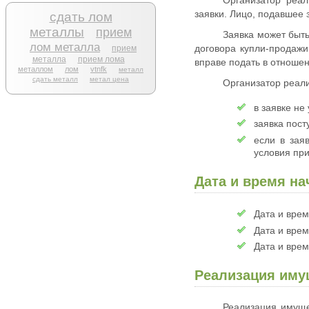
Организатор реал
заявки. Лицо, подавшее 
сдать лом
металлы
прием
Заявка может быть
лом металла
договора купли-продажи
прием
металла
прием лома
вправе подать в отношен
металлом
лом
vtnfk
металл
сдать металл
метал цена
Организатор реали
в заявке не
заявка пост
если в зая
условия пр
Дата и время на
Дата и врем
Дата и врем
Дата и врем
Реализация иму
Реализация имуще