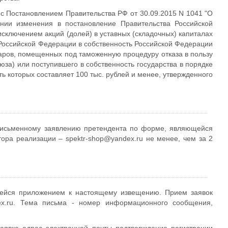
с Постановлением Правительства РФ от 30.09.2015 N 1041 "О
ении изменения в постановление Правительства Российской
исключением акций (долей) в уставных (складочных) капиталах
 Российской Федерации в собственность Российской Федерации
варов, помещенных под таможенную процедуру отказа в пользу
за) или поступившего в собственность государства в порядке
ь которых составляет 100 тыс. рублей и менее, утвержденного
 письменному заявлению претендента по форме, являющейся
ра реализации – spektr-shop@yandex.ru не менее, чем за 2
щейся приложением к настоящему извещению. Прием заявок
dex.ru. Тема письма - номер информационного сообщения,