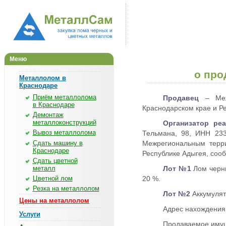
Меню
о про
Металлолом в
Краснодаре
Приём металлолома
Продавец
– Межр
в Краснодаре
Краснодарском крае и Рес
Демонтаж
металлоконструкций
Организатор ре
Вывоз металлолома
Тельмана, 98, ИНН 233
Сдать машину в
Межрегиональным терр
Краснодаре
Республике Адыгея, соо
Сдать цветной
металл
Лот №1
Лом черны
Цветной лом
20 %.
Резка на металлолом
Лот №2
Аккумулято
Цены на металлолом
Адрес нахождения 
Услуги
Продаваемое имущ