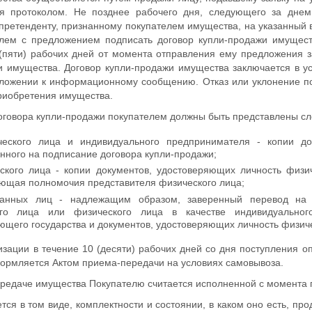
я протоколом. Не позднее рабочего дня, следующего за днем
претенденту, признанному покупателем имущества, на указанный 
елем с предложением подписать договор купли-продажи имущест
(пяти) рабочих дней от момента отправления ему предложения з
 имущества. Договор купли-продажи имущества заключается в у
ложении к информационному сообщению. Отказ или уклонение по
приобретения имущества.
оговора купли-продажи покупателем должны быть представлены с
еского лица и индивидуального предпринимателя - копии до
нного на подписание договора купли-продажи;
ского лица - копии документов, удостоверяющих личность физич
ющая полномочия представителя физического лица;
ранных лиц - надлежащим образом, заверенный перевод на р
ого лица или физического лица в качестве индивидуального
ющего государства и документов, удостоверяющих личность физиче
изации в течение 10 (десяти) рабочих дней со дня поступления о
рмляется Актом приема-передачи на условиях самовывоза.
ередаче имущества Покупателю считается исполненной с момента 
ся в том виде, комплектности и состоянии, в каком оно есть, пр