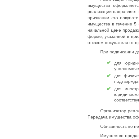
имущества оформляетс
реализации направляет 
признании его покупат
имущества в течение 5 
начальной цене продажи
форме, указанной в при
отказом покупателя от 
При подписании д
для юридич
уполномоче
для физиче
подтвержда
для иност
юридическ
соответству
Организатор реал
Передача имущества офо
Обязанность по п
Имущество продает