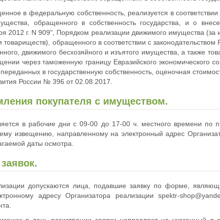
енное в федеральную собственность, реализуется в соответствии 
ущества, обращенного в собственность государства, и о внес
я 2012 г. N 909", Порядком реализации движимого имущества (за 
и товариществ), обращенного в соответствии с законодательством
анного, движимого бесхозяйного и изъятого имущества, а также то
щении через таможенную границу Евразийского экономического сою
 переданных в государственную собственность, оценочная стоимост
ития России № 396 от 02.08.2017.
мления покупателя с имуществом.
яется в рабочие дни с 09-00 до 17-00 ч. местного времени по
му извещению, направленному на электронный адрес Организато
агаемой даты осмотра.
заявок.
ализации допускаются лица, подавшие заявку по форме, являю
ктронному адресу Организатора реализации spektr-shop@yan
нта.