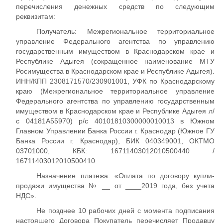
перечисления денежных средств по следующим
реквизитам:
Получатель: Межрегиональное территориальное
управление Федерального агентства по управлению
государственным имуществом в Краснодарском крае и
Республике Адыгея (сокращенное наименование МТУ
Росимущества в Краснодарском крае и Республике Адыгея).
ИНН/КПП 2308171570/230901001, УФК по Краснодарскому
краю (Межрегиональное территориальное управление
Федерального агентства по управлению государственным
имуществом в Краснодарском крае и Республике Адыгея л/
с 04181А55970) р/с 40101810300000010013 в Южном
Главном Управлении Банка России г. Краснодар (Южное ГУ
Банка России г. Краснодар), БИК 040349001, ОКТМО
03701000, КБК: 16711403012010500440 /
16711403012010500410.
Назначение платежа: «Оплата по договору купли-
продажи имущества № __ от ____2019 года, без учета
НДС».
Не позднее 10 рабочих дней с момента подписания
настоящего Договора Покупатель перечисляет Продавцу