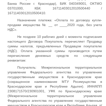
Банка России г. Краснодар), БИК 040349001, ОКТМО
03701000, КБК: 16711403012010500440 /
16711403012010500410.
Назначение платежа: «Оплата по договору купли-
продажи имущества № __ от ____2020 года, без учета
НДС».
Не позднее 10 рабочих дней с момента подписания
настоящего Договора Покупатель перечисляет Продавцу
суммы налогов, предъявленных Продавцом покупателю
(НДС). Оплата указанной суммы производится путем
перечисления денежных средств по следующим
реквизитам:
Получатель: Межрегиональное территориальное
управление Федерального агентства по управлению
государственным имуществом в Краснодарском крае
(сокращенное наименование МТУ Росимущества в
Краснодарском крае и Республике Адыгея). ИНН/КПП
2308171570/230901001, УФК по Краснодарскому краю
(Межрегиональное территориальное управление
Федерального агентства по управлению государственным
имуществом в Краснодарском крае и Республике Адыгея, л/