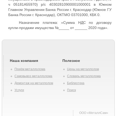
ч 05181А55970) р/с 40302810900001000001 в Южном
Главном Управлении Банка России г. Краснодар (Южное ГУ
Банка России г. Краснодар), ОКТМО 03701000, КБК 0.
Назначение платежа: «Сумма НДС по договору
купли-продажи имущества №_____ от ______ 2020 года».
Наша компания
Полезное
Приём металлолома
Цены на металлолом
Самовывоз металлолома
Словарь металлолома
Демонтаж на металлолом
Библиотека
Услуги
Поиск
ООО «МеталлСам»