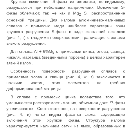
Хрупкие включения S-фазы из эвтектики, по-видимому,
разрушаются при небольших напряжениях. Включения S-
фазы облегчают, так же как и Mg
Si, распространение
2
основной трещины. Для излома алюминиево-магниевых
сплавов с примесью меди наиболее характерны зоны
хрупкого разрушения S-фазы в виде скоплений осколков
(рис. 4, г) с гладкими поверхностями, граничащие с зонами
вязкого разрушения.
Для сплава Al + 6%Mg с примесями цинка, олова, свинца,
никеля, марганца (введенными порознь) в целом характерен
вязкий излом.
Особенность поверхности разрушения сплавов с
примесями олова и свинца (рис. 4, ж, з) заключается в
наличии частиц этих элементов на гребнях
деформированной матрицы.
В сплаве с примесью цинка вследствие того, что
уменьшается растворимость магния, объемная доля /?-фазы
увеличивается. Соответственно, на поверхности разрушения
(рис. 4, и) четко видны фасетки скола, содержащие
включения этой хрупкой фазы. Структура излома
характеризуется наличием сетки из ямок, образованных в