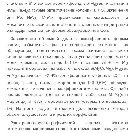
значениям 8' отвечают иероглифовидные Mg
Si, пластинки и
2
иглы FeAl
и грубые эвтектические колонии а + S. Включения
3
Sn, Pb, NiAl
, MnAl
практически не сказываются на
3
6
механических свойствах в области изученных концентраций
благодаря компактной форме образуемых ими фаз.
Зависимости объемной доли и коэффициента формы
частиц избыточных фаз от содержания элементов, их
образующих, подтверждают весьма сильное различие
степени влияния последних. Если увеличение содержания
меди, кремния, железа до 0,8-1% в сплаве Al + 6% Mg
приводит к образованию избыточных фаз S(Al
CuMg), Mg
Si,
2
2
FeAl
в количестве ~2-4% с коэффициентом формы <0,4, то
3
олово, свинец, никель, марганец (до 0,3-0,6%) образуют
компактные включения с коэффициентом формы >0,6 либо
чистых элементов (олова и свинца), либо фаз MnA
(для
6
марганца) и NiAl
, объемная доля которых не превышает
3
1%. Из этого следует, что кроме доли включений, которая
объемна, существенна и роль их морфологии.
Электронно-фрактографический анализ изломов
алюминиево-магниевых сплавов с примесями, введенными