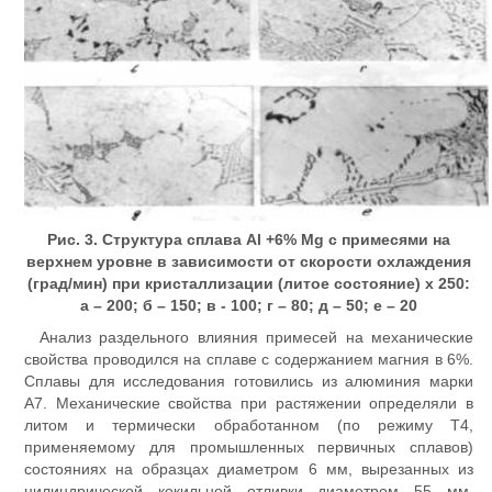
Рис. 3. Структура сплава Al +6% Mg c примесями на
верхнем уровне в зависимости от скорости охлаждения
(град/мин) при кристаллизации (литое состояние) х 250:
а – 200; б – 150; в - 100; г – 80; д – 50; е – 20
Анализ раздельного влияния примесей на механические
свойства проводился на сплаве с содержанием магния в 6%.
Сплавы для исследования готовились из алюминия марки
А7. Механические свойства при растяжении определяли в
литом и термически обработанном (по режиму Т4,
применяемому для промышленных первичных сплавов)
состояниях на образцах диаметром 6 мм, вырезанных из
цилиндрической кокильной отливки диаметром 55 мм.