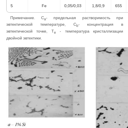
5
Fe
0,05/0,03
1,8/0,9
655
Примечание. C
- предельная растворимость при
a
эвтектической температуре, C
- концентрация в
b
эвтектической точке, T
- температура кристаллизации
e
двойной эвтектики.