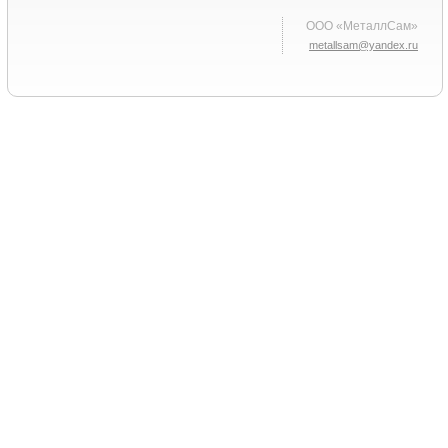
ООО «МеталлСам»
metallsam@yandex.ru