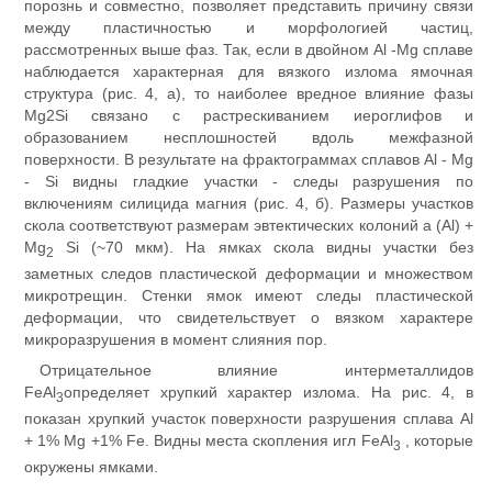
порознь и совместно, позволяет представить причину связи
между пластичностью и морфологией частиц,
рассмотренных выше фаз. Так, если в двойном Al -Mg сплаве
наблюдается характерная для вязкого излома ямочная
структура (рис. 4, а), то наиболее вредное влияние фазы
Mg2Si связано с растрескиванием иероглифов и
образованием несплошностей вдоль межфазной
поверхности. В результате на фрактограммах сплавов Al - Mg
- Si видны гладкие участки - следы разрушения по
включениям силицида магния (рис. 4, б). Размеры участков
скола соответствуют размерам эвтектических колоний a (Al) +
Mg
Si (~70 мкм). На ямках скола видны участки без
2
заметных следов пластической деформации и множеством
микротрещин. Стенки ямок имеют следы пластической
деформации, что свидетельствует о вязком характере
микроразрушения в момент слияния пор.
Отрицательное влияние интерметаллидов
FeAl
определяет хрупкий характер излома. На рис. 4, в
3
показан хрупкий участок поверхности разрушения сплава Al
+ 1% Mg +1% Fe. Видны места скопления игл FeAl
, которые
3
окружены ямками.