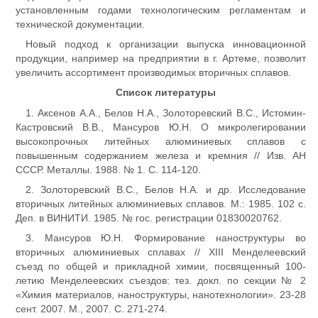
установленным годами технологическим регламентам и
технической документации.
Новый подход к организации выпуска инновационной
продукции, например на предприятии в г. Артеме, позволит
увеличить ассортимент производимых вторичных сплавов.
Список литературы
1. Аксенов А.А., Белов Н.А., Золоторевский В.С., Истомин-
Кастровский В.В., Мансуров Ю.Н. О микролегировании
высокопрочных литейных алюминиевых сплавов с
повышенным содержанием железа и кремния // Изв. АН
СССР. Металлы. 1988. № 1. С. 114-120.
2. Золоторевский В.С., Белов Н.А. и др. Исследование
вторичных литейных алюминиевых сплавов. М.: 1985. 102 с.
Деп. в ВИНИТИ. 1985. № гос. регистрации 01830020762.
3. Мансуров Ю.Н. Формирование наноструктуры во
вторичных алюминиевых сплавах // XIII Менделеевский
съезд по общей и прикладной химии, посвященный 100-
летию Менделеевских съездов: тез. докл. по секции № 2
«Химия материалов, наноструктуры, нанотехнологии». 23-28
сент. 2007. М., 2007. С. 271-274.