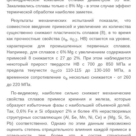
Закаливались сплавы только с 8% Mg - в этом случае эффект
термической обработки наиболее заметен.
Результаты механических испытаний показали, что
совместное введение примесей и увеличение их количества
существенно снижают пластичность сплавов (8), в то время
как прочностные свойства (о
, о
, НВ) остаются на уровне,
в
0;2
характерном для промышленных первичных сплавов.
Например, для сплавов с 6% Mg с увеличением содержания
примесей 8 снижается с 27 до 2%. При этом наблюдается
некоторый прирост твердости НВ с 700 до 850 МПа и
предела текучести о
со 110-115 до 130-160 МПа, а
02
временное сопротивление о
несколько снижается - от 260
в
до 220 МПа.
По-видимому, наиболее сильно снижают механические
свойства сплавов примеси кремния и железа, которые
образуют избыточные фазы с наибольшей объемной долей.
Так, 0,6% Fe и Si образуют 2% и более 4% нерастворимых
структурных составляющих (Al, Бе, Mn, Ni, Си) и (Mg, Si, Sn,
Pb) соответственно. Однако по этим данным невозможно
оценить степень отрицательного влияния каждой примеси в
отдельности, тем более что в состав структурной