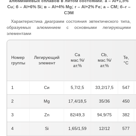
алюминиевых сплавов в литом состоянии: а – Al+1,5%
Cu; б – Al+6% Si; в – Al+4% Mg; г – Al+2% Fe; а – СМ; б–г –
СЭМ
Характеристика диаграмм состояния эвтектического типа,
образуемых алюминием с основными легирующими
элементами
Ca
Cb,
Номер
Легирующий
Te,
мас.%/
мас.%/
группы
элемент
°С
ат.%
ат.%
1
Си
5,7/2,5
33,2/17,5
547
2
Mg
17,4/18,5
35/36
450
3
Zn
82/49,3
94,9/75
382
4
Si
1,65/1,59
12/12
577