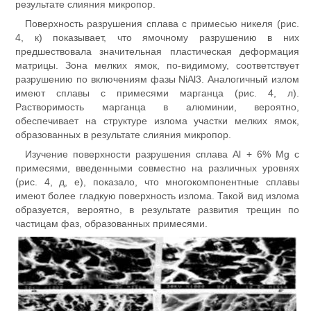
результате слияния микропор.
Поверхность разрушения сплава с примесью никеля (рис.
4, к) показывает, что ямочному разрушению в них
предшествовала значительная пластическая деформация
матрицы. Зона мелких ямок, по-видимому, соответствует
разрушению по включениям фазы NiAl3. Аналогичный излом
имеют сплавы с примесями марганца (рис. 4, л).
Растворимость марганца в алюминии, вероятно,
обеспечивает на структуре излома участки мелких ямок,
образованных в результате слияния микропор.
Изучение поверхности разрушения сплава Al + 6% Mg с
примесями, введенными совместно на различных уровнях
(рис. 4, д, е), показало, что многокомпонентные сплавы
имеют более гладкую поверхность излома. Такой вид излома
образуется, вероятно, в результате развития трещин по
частицам фаз, образованных примесями.