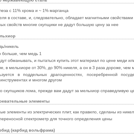
00 нержавеющую сталь
леза с 11% хрома и ~ 1% марганца
еля в составе, и, следовательно, обладает магнитными свойствами
ных свойств многие скупщики не дадут большую цену за нее
ельхиор
дь/никель
о больше, чем медь 1
дут обманывать, и пытаться купить этот материал по цене меди и
е, в мельхиоре от 30%, до 90% никеля, а он в 3 раза дороже, чем 
ьзуется в поддельных драгоценностях, посеребренной посуде
инструментах и многом другом
о скупщиков лома, прежде вам дадут за мельхиор справедливую це
гревательные элементы
ые элементы из электрических плит, как правило, сделаны из нике
переносной спектрометр для точного определения цены
рбид (карбид вольфрама)