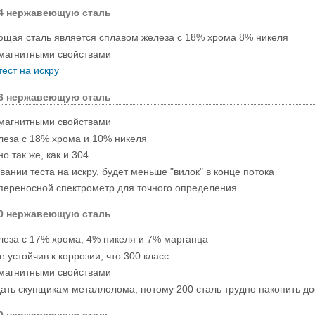
04 нержавеющую сталь
щая сталь является сплавом железа с 18% хрома 8% никеля
магнитными свойствами
тест на искру
16 нержавеющую сталь
магнитными свойствами
леза с 18% хрома и 10% никеля
о так же, как и 304
ании теста на искру, будет меньше "вилок" в конце потока
переносной спектрометр для точного определения
00 нержавеющую сталь
леза с 17% хрома, 4% никеля и 7% марганца
 устойчив к коррозии, что 300 класс
магнитными свойствами
ать скупщикам металлолома, потому 200 сталь трудно накопить до