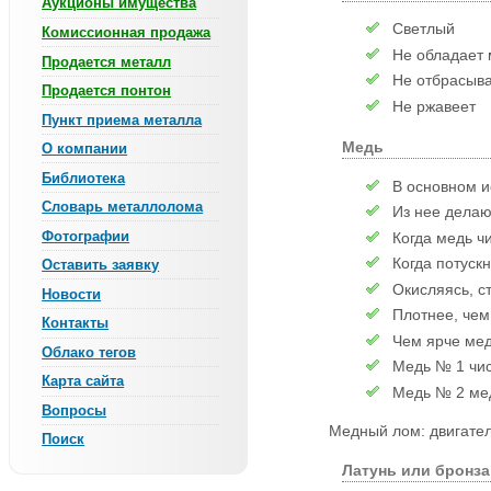
Аукционы имущества
Светлый
Комиссионная продажа
Не обладает 
Продается металл
Не отбрасыв
Продается понтон
Не ржавеет
Пункт приема металла
Медь
О компании
Библиотека
В основном и
Словарь металлолома
Из нее дела
Фотографии
Когда медь ч
Когда потускн
Оставить заявку
Окисляясь, с
Новости
Плотнее, чем
Контакты
Чем ярче мед
Облако тегов
Медь № 1 чис
Карта сайта
Медь № 2 ме
Вопросы
Медный лом: двигател
Поиск
Латунь или бронза