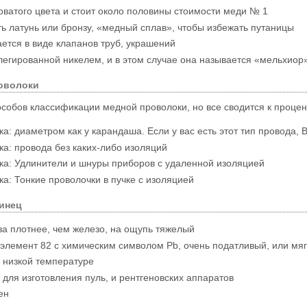
ватого цвета и стоит около половины стоимости меди № 1
ь латунь или бронзу, «медный сплав», чтобы избежать путаницы
ается в виде клапанов труб, украшений
легированной никелем, и в этом случае она называется «мельхиор»
оволоки
особов классификации медной проволоки, но все сводится к проц
а: диаметром как у карандаша. Если у вас есть этот тип провода,
а: провода без каких-либо изоляций
а: Удлинители и шнуры приборов с удаленной изоляцией
а: Тонкие проволочки в пучке с изоляцией
инец
за плотнее, чем железо, на ощупь тяжелый
элемент 82 с химическим символом Pb, очень податливый, или мя
 низкой температуре
 для изготовления пуль, и рентгеновских аппаратов
ен