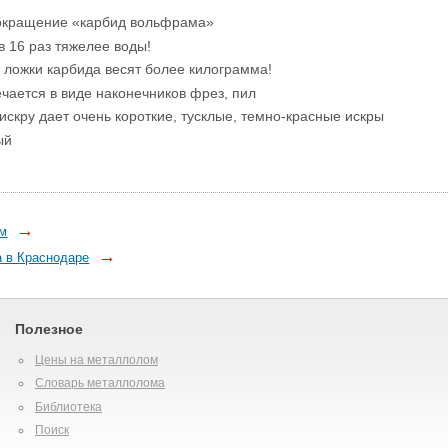
сокращение «карбид вольфрама»
в 16 раз тяжелее воды!
 ложки карбида весят более килограмма!
чается в виде наконечников фрез, пил
 искру дает очень короткие, тусклые, темно-красные искры
ый
→
ом
→
 в Краснодаре
Полезное
Цены на металлолом
Словарь металлолома
Библиотека
Поиск