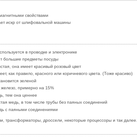
магнитными свойствами
ает искр от шлифовальной машины
спользуется в проводке и электронике
ют большие предметы посуды
истая, она имеет красивый розовый цвет
еет, как правило, красного или коричневого цвета. (Тоже красиво)
тановится зеленой
 железо, примерно на 15%
ь, тем она ценнее
тая медь, в том числе трубы без паяных соединений
дь с паяными соединениями
и, трансформаторы, дроссели, некоторые процессоры и так далее