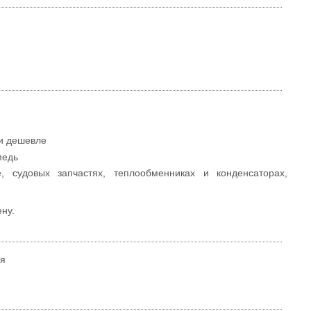
ли дешевле
медь
, судовых запчастях, теплообменниках и конденсаторах,
ну.
ля