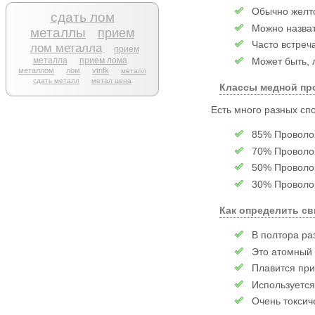
Обычно желто
сдать лом
Можно назват
металлы
прием
Часто встреч
лом металла
прием
металла
прием лома
Может быть, 
металлом
лом
vtnfk
металл
сдать металл
метал цена
Классы медной пр
Есть много разных сп
85% Проволок
70% Проволок
50% Проволок
30% Проволок
Как определить св
В полтора ра
Это атомный 
Плавится при
Используется
Очень токсич