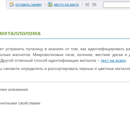
|
|
оставить заявку
место на карте
 металлолома
т устранить путаницу в знаниях от том, как идентифицировать р
олько магнитов. Микроволновые печи, колонки, жесткие диски и д
 Другой отличный способ идентификации металла –
тест на искру
.
 сможете определить и рассортировать черные и цветные металл
елее алюминия
гнитными свойствами