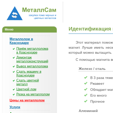
Идентификация
Меню
Металлолом в
Этот материал поможе
Краснодаре
магнит. Лучше иметь неск
Приём металлолома
в Краснодаре
который можно вытащить.
Демонтаж
С помощью магнита вы
металлоконструкций
Вывоз металлолома
Железо / сталь
Сдать машину в
Краснодаре
В 3 раза тяж
Сдать цветной
Ржавеет
металл
Цветной лом
Обладает ма
Резка на металлолом
Его много
Цены на металлолом
Прочное
Услуги
Алюминий